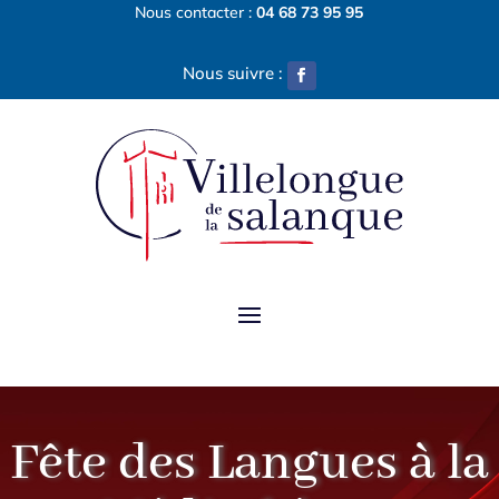
Skip
Nous contacter :
04 68 73 95 95
to
content
Facebook
Fête des Langues à la